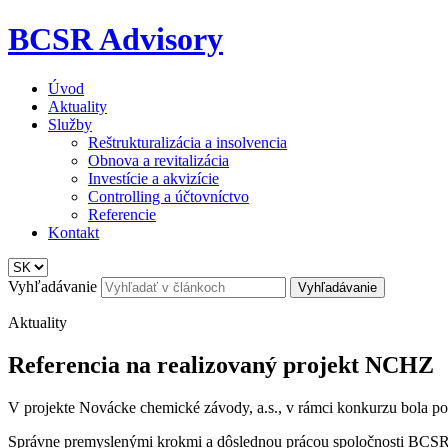
BCSR Advisory
Úvod
Aktuality
Služby
Reštrukturalizácia a insolvencia
Obnova a revitalizácia
Investície a akvizície
Controlling a účtovníctvo
Referencie
Kontakt
Vyhľadávanie
Aktuality
Referencia na realizovaný projekt NCHZ
V projekte Novácke chemické závody, a.s., v rámci konkurzu bola pot
Správne premyslenými krokmi a dôslednou prácou spoločnosti BCSR, s