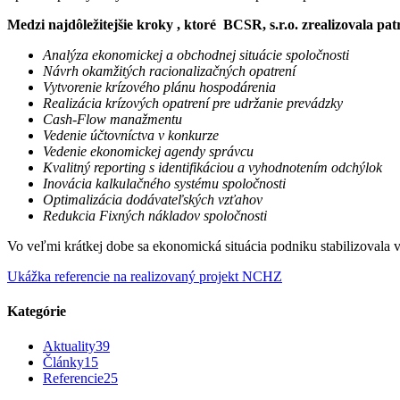
Medzi najdôležitejšie kroky , ktoré BCSR, s.r.o. zrealizovala patr
Analýza ekonomickej a obchodnej situácie spoločnosti
Návrh okamžitých racionalizačných opatrení
Vytvorenie krízového plánu hospodárenia
Realizácia krízových opatrení pre udržanie prevádzky
Cash-Flow manažmentu
Vedenie účtovníctva v konkurze
Vedenie ekonomickej agendy správcu
Kvalitný reporting s identifikáciou a vyhodnotením odchýlok
Inovácia kalkulačného systému spoločnosti
Optimalizácia dodávateľských vzťahov
Redukcia Fixných nákladov spoločnosti
Vo veľmi krátkej dobe sa ekonomická situácia podniku stabilizovala v
Ukážka referencie na realizovaný projekt NCHZ
Kategórie
Aktuality
39
Články
15
Referencie
25