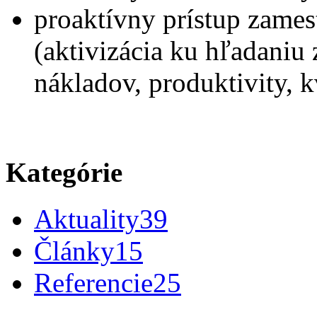
proaktívny prístup zames
(aktivizácia ku hľadaniu 
nákladov, produktivity, k
Kategórie
Aktuality
39
Články
15
Referencie
25