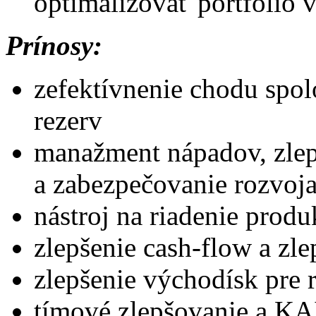
optimalizovať portfólio
Prínosy:
zefektívnenie chodu spolo
rezerv
manažment nápadov, zlep
a zabezpečovanie rozvoj
nástroj na riadenie produ
zlepšenie cash-flow a zle
zlepšenie východísk pre 
tímové zlepšovanie a K